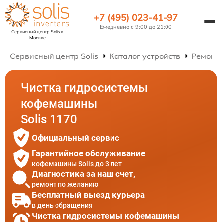
+7 (495) 023-41-97
Ежедневно с 9:00 до 21:00
Сервисный центр Solis
в
Москве
Сервисный центр Solis
Каталог устройств
Ремонт
Чистка гидросистемы
кофемашины
Solis 1170
Официальный сервис
Гарантийное обслуживание
кофемашины Solis до 3 лет
Диагностика за наш счет,
ремонт по желанию
Бесплатный выезд курьера
в день обращения
Чистка гидросистемы кофемашины