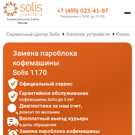
+7 (495) 023-41-97
Ежедневно с 9:00 до 21:00
Сервисный центр Solis
в
Москве
Сервисный центр Solis
Каталог устройств
Ремонт
Замена пароблока
кофемашины
Solis 1170
Официальный сервис
Гарантийное обслуживание
кофемашины Solis до 3 лет
Диагностика за наш счет,
ремонт по желанию
Бесплатный выезд курьера
в день обращения
Замена пароблока кофемашины