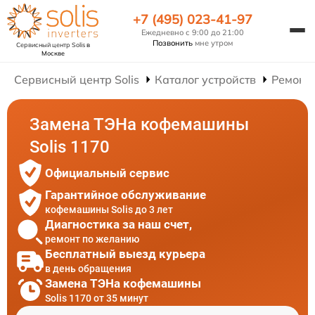
+7 (495) 023-41-97
Ежедневно с 9:00 до 21:00
Позвонить
мне утром
Сервисный центр Solis
в
Москве
Сервисный центр Solis
Каталог устройств
Ремонт
Замена ТЭНа кофемашины
Solis 1170
Официальный сервис
Гарантийное обслуживание
кофемашины Solis до 3 лет
Диагностика за наш счет,
ремонт по желанию
Бесплатный выезд курьера
в день обращения
Замена ТЭНа кофемашины
Solis 1170 от 35 минут