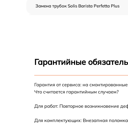
Замена трубок Solis Barista Perfetta Plus
Ремонт гидросистемы Solis Barista Perfetta
Plus
Ремонт кофемолки Solis Barista Perfetta Plus
Замена жерновов кофемолки Solis Barista
Perfetta Plus
Гарантийные обязатель
Замена прокладок Solis Barista Perfetta Plus
Гарантия от сервиса: на смонтированны
Декальцинация Solis Barista Perfetta Plus
Что считается гарантийным случаем?
Замена датчиков Solis Barista Perfetta Plus
Для работ: Повторное возникновение де
Комплексная чистка Solis Barista Perfetta
Для комплектующих: Внезапная поломка,
Plus