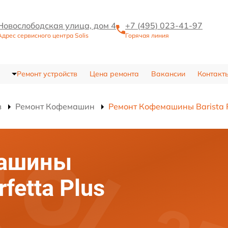
Новослободская улица, дом 4
+7 (495) 023-41-97
Адрес сервисного центра Solis
Горячая линия
Ремонт устройств
Цена ремонта
Вакансии
Контакт
в
Ремонт Кофемашин
Ремонт Кофемашины Barista P
машины
rfetta Plus