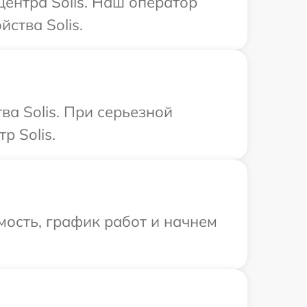
центра Solis. Наш оператор
ства Solis.
а Solis. При серьезной
р Solis.
ость, график работ и начнем