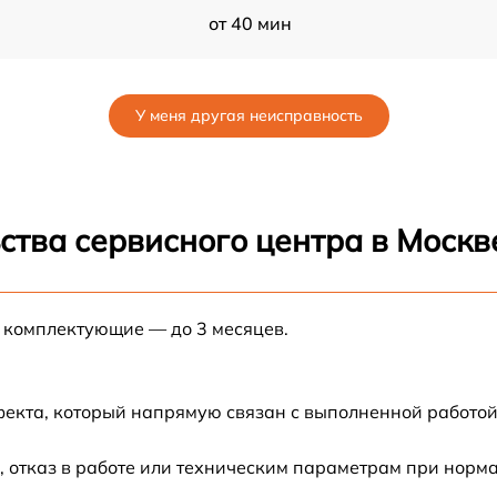
от 40 мин
от 70 мин
У меня другая неисправность
от 60 мин
от 50 мин
ства сервисного центра в Москв
от 30 мин
е комплектующие — до 3 месяцев.
от 30 мин
от 30 мин
фекта, который напрямую связан с выполненной работой
от 60 мин
 отказ в работе или техническим параметрам при норм