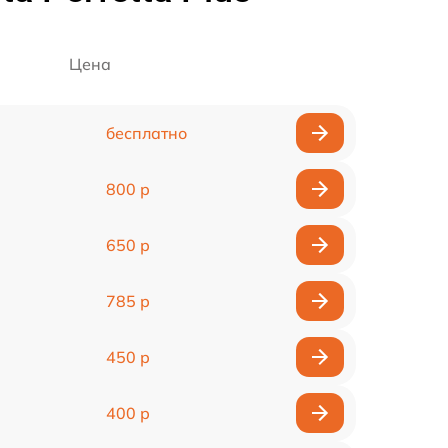
Цена
бесплатно
800 р
650 р
785 р
450 р
400 р