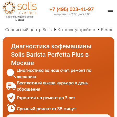
+7 (495) 023-41-97
Ежедневно с 9:00 до 21:00
Сервисный центр Solis
в
Москве
Сервисный центр Solis
Каталог устройств
Ремонт
Диагностика кофемашины
Solis Barista Perfetta Plus в
Москве
Диагностика за наш счет, ремонт по
желанию
Бесплатный выезд курьера в день
обращения
Гарантия на ремонт до 3 лет
Срочный ремонт от 35 минут