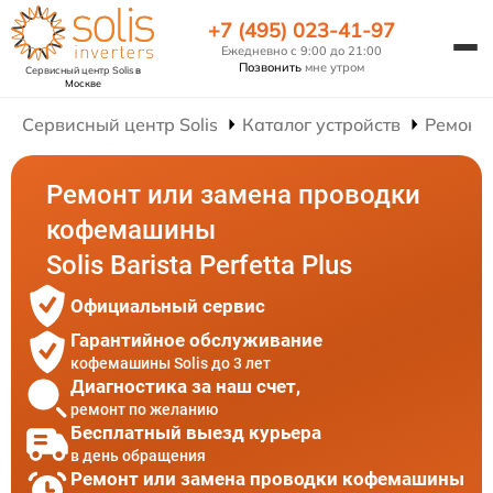
+7 (495) 023-41-97
Ежедневно с 9:00 до 21:00
Позвонить
мне утром
Сервисный центр Solis
в
Москве
Сервисный центр Solis
Каталог устройств
Ремонт
Ремонт или замена проводки
кофемашины
Solis Barista Perfetta Plus
Официальный сервис
Гарантийное обслуживание
кофемашины Solis до 3 лет
Диагностика за наш счет,
ремонт по желанию
Бесплатный выезд курьера
в день обращения
Ремонт или замена проводки кофемашины