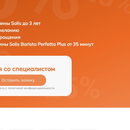
ны Solis до 3 лет
 желанию
бращения
шины
Solis Barista Perfetta Plus от 35 минут
я со специалистом
Оставить заявку
есь c
политикой конфиденциальности