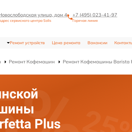
Новослободская улица, дом 4
+7 (495) 023-41-97
Адрес сервисного центра Solis
Горячая линия
Ремонт устройств
Цена ремонта
Вакансии
Контакт
в
Ремонт Кофемашин
Ремонт Кофемашины Barista P
инской
ашины
rfetta Plus