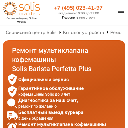
+7 (495) 023-41-97
Ежедневно с 9:00 до 21:00
Позвонить
мне утром
Сервисный центр Solis
в
Москве
Сервисный центр Solis
Каталог устройств
Ремонт
Ремонт мультиклапана
кофемашины
Solis Barista Perfetta Plus
Официальный сервис
Гарантийное обслуживание
кофемашины Solis до 3 лет
Диагностика за наш счет,
ремонт по желанию
Бесплатный выезд курьера
в день обращения
Ремонт мультиклапана кофемашины