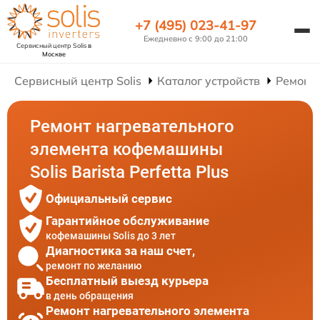
+7 (495) 023-41-97
Ежедневно с 9:00 до 21:00
Сервисный центр Solis
в
Москве
Сервисный центр Solis
Каталог устройств
Ремонт
Ремонт нагревательного
элемента кофемашины
Solis Barista Perfetta Plus
Официальный сервис
Гарантийное обслуживание
кофемашины Solis до 3 лет
Диагностика за наш счет,
ремонт по желанию
Бесплатный выезд курьера
в день обращения
Ремонт нагревательного элемента