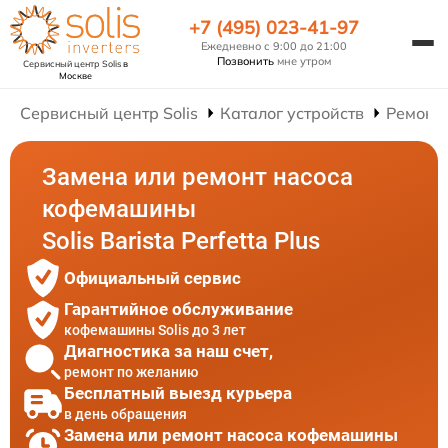
+7 (495) 023-41-97
Ежедневно с 9:00 до 21:00
Позвонить
мне утром
Сервисный центр Solis
в
Москве
Сервисный центр Solis
Каталог устройств
Ремонт
Замена или ремонт насоса
кофемашины
Solis Barista Perfetta Plus
Официальный сервис
Гарантийное обслуживание
кофемашины Solis до 3 лет
Диагностика за наш счет,
ремонт по желанию
Бесплатный выезд курьера
в день обращения
Замена или ремонт насоса кофемашины