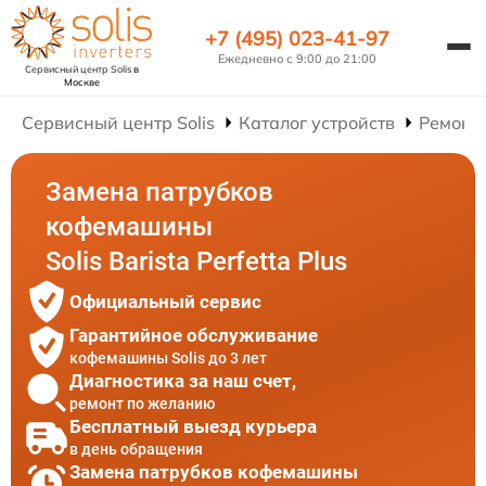
+7 (495) 023-41-97
Ежедневно с 9:00 до 21:00
Сервисный центр Solis
в
Москве
Сервисный центр Solis
Каталог устройств
Ремонт
Замена патрубков
кофемашины
Solis Barista Perfetta Plus
Официальный сервис
Гарантийное обслуживание
кофемашины Solis до 3 лет
Диагностика за наш счет,
ремонт по желанию
Бесплатный выезд курьера
в день обращения
Замена патрубков кофемашины