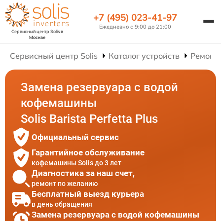
+7 (495) 023-41-97
Ежедневно с 9:00 до 21:00
Сервисный центр Solis
в
Москве
Сервисный центр Solis
Каталог устройств
Ремонт
Замена резервуара с водой
кофемашины
Solis Barista Perfetta Plus
Официальный сервис
Гарантийное обслуживание
кофемашины Solis до 3 лет
Диагностика за наш счет,
ремонт по желанию
Бесплатный выезд курьера
в день обращения
Замена резервуара с водой кофемашины