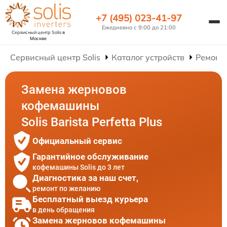
+7 (495) 023-41-97
Ежедневно с 9:00 до 21:00
Сервисный центр Solis
в
Москве
Сервисный центр Solis
Каталог устройств
Ремонт
Замена жерновов
кофемашины
Solis Barista Perfetta Plus
Официальный сервис
Гарантийное обслуживание
кофемашины Solis до 3 лет
Диагностика за наш счет,
ремонт по желанию
Бесплатный выезд курьера
в день обращения
Замена жерновов кофемашины