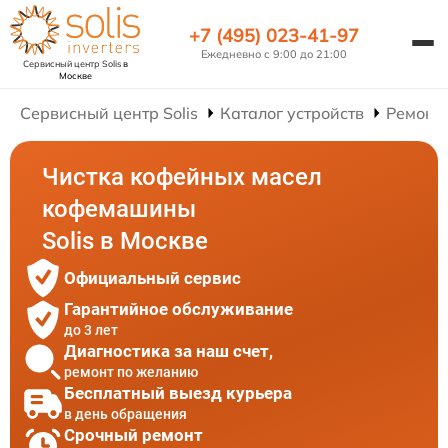
+7 (495) 023-41-97
Ежедневно с 9:00 до 21:00
Сервисный центр Solis
в
Москве
Сервисный центр Solis
Каталог устройств
Ремонт
Чистка кофейных масел
кофемашины
Solis в Москве
Официальный сервис
Гарантийное обслуживание
до 3 лет
Диагностика за наш счет,
ремонт по желанию
Бесплатный выезд курьера
в день обращения
Срочный ремонт