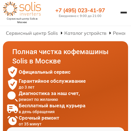
+7 (495) 023-41-97
Ежедневно с 9:00 до 21:00
Сервисный центр Solis
в
Москве
Сервисный центр Solis
Каталог устройств
Ремонт
Полная чистка кофемашины
Solis в Москве
Официальный сервис
Гарантийное обслуживание
до 3 лет
Диагностика за наш счет,
ремонт по желанию
Бесплатный выезд курьера
в день обращения
Срочный ремонт
от 35 минут