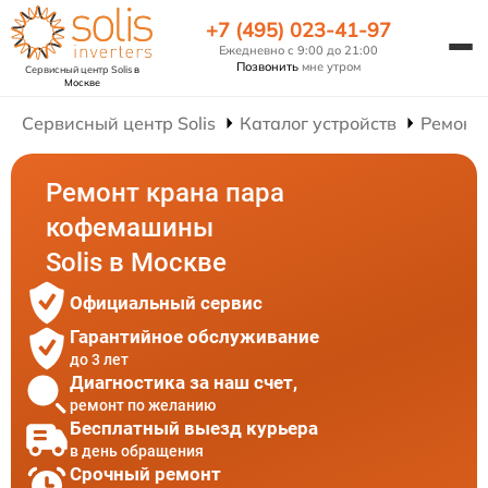
+7 (495) 023-41-97
Ежедневно с 9:00 до 21:00
Позвонить
мне утром
Сервисный центр Solis
в
Москве
Сервисный центр Solis
Каталог устройств
Ремонт
Ремонт крана пара
кофемашины
Solis в Москве
Официальный сервис
Гарантийное обслуживание
до 3 лет
Диагностика за наш счет,
ремонт по желанию
Бесплатный выезд курьера
в день обращения
Срочный ремонт