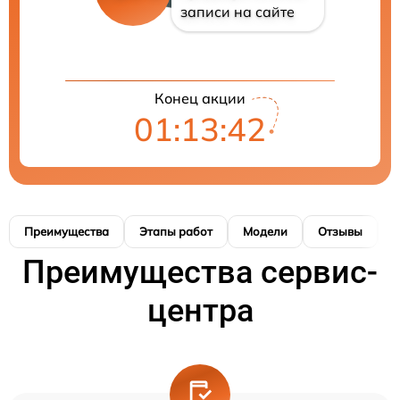
записи на сайте
Конец акции
01:13:41
Преимущества
Этапы работ
Модели
Отзывы
К
Преимущества сервис-
центра