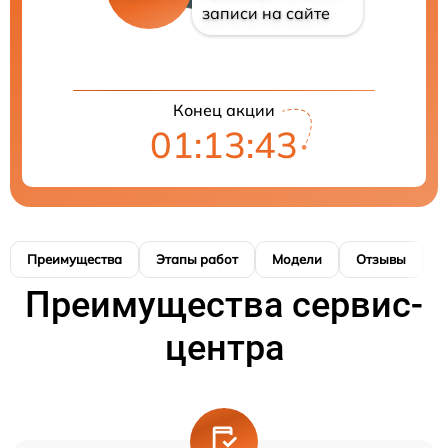
записи на сайте
Конец акции
01:13:42
Преимущества
Этапы работ
Модели
Отзывы
К
Преимущества сервис-
центра