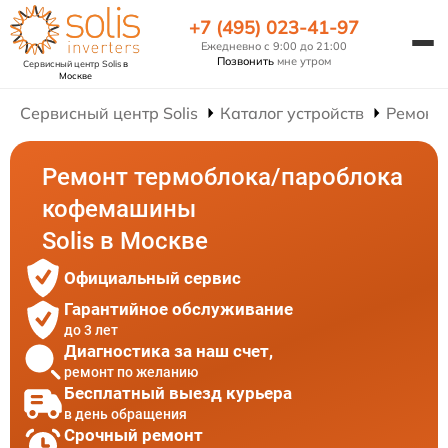
+7 (495) 023-41-97
Ежедневно с 9:00 до 21:00
Позвонить
мне утром
Сервисный центр Solis
в
Москве
Сервисный центр Solis
Каталог устройств
Ремонт
Ремонт термоблока/пароблока
кофемашины
Solis в Москве
Официальный сервис
Гарантийное обслуживание
до 3 лет
Диагностика за наш счет,
ремонт по желанию
Бесплатный выезд курьера
в день обращения
Срочный ремонт