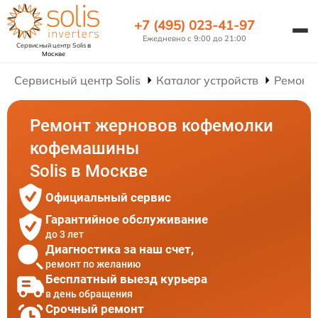
+7 (495) 023-41-97
Ежедневно с 9:00 до 21:00
Сервисный центр Solis
в
Москве
Сервисный центр Solis
Каталог устройств
Ремонт
Ремонт жерновов кофемолки
кофемашины
Solis в Москве
Официальный сервис
Гарантийное обслуживание
до 3 лет
Диагностика за наш счет,
ремонт по желанию
Бесплатный выезд курьера
в день обращения
Срочный ремонт